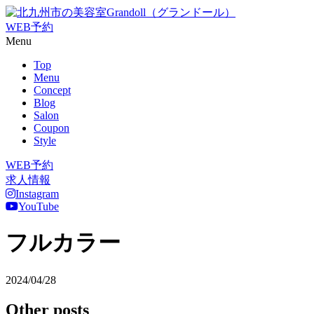
WEB予約
Menu
Top
Menu
Concept
Blog
Salon
Coupon
Style
WEB予約
求人情報
Instagram
YouTube
フルカラー
2024/04/28
Other posts