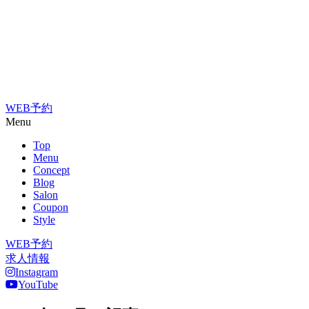
WEB予約
Menu
Top
Menu
Concept
Blog
Salon
Coupon
Style
WEB予約
求人情報
Instagram
YouTube