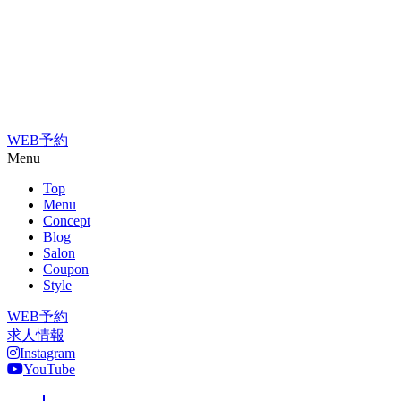
WEB予約
Menu
Top
Menu
Concept
Blog
Salon
Coupon
Style
WEB予約
求人情報
Instagram
YouTube