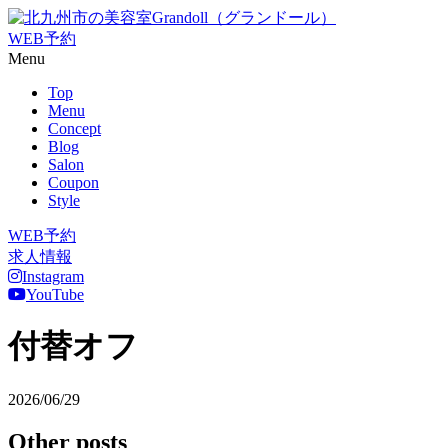
WEB予約
Menu
Top
Menu
Concept
Blog
Salon
Coupon
Style
WEB予約
求人情報
Instagram
YouTube
付替オフ
2026/06/29
Other posts