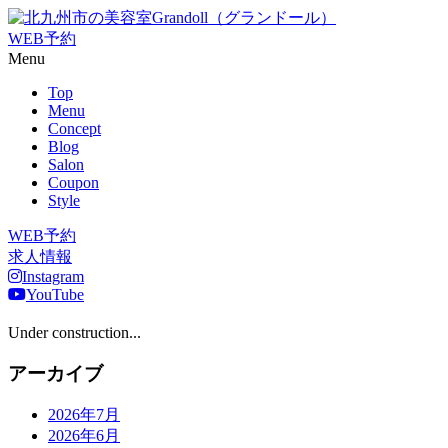
WEB予約
Menu
Top
Menu
Concept
Blog
Salon
Coupon
Style
WEB予約
求人情報
Instagram
YouTube
Under construction...
アーカイブ
2026年7月
2026年6月