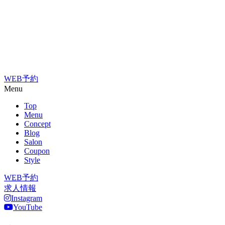
WEB予約
Menu
Top
Menu
Concept
Blog
Salon
Coupon
Style
WEB予約
求人情報
Instagram
YouTube