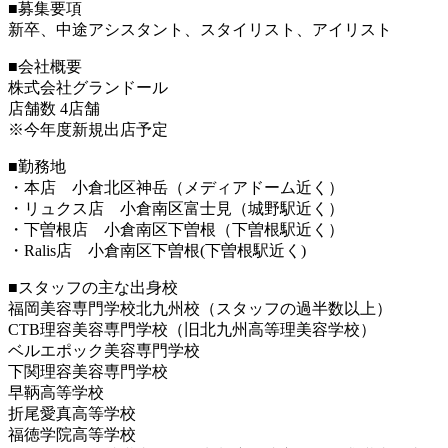
■募集要項
新卒、中途アシスタント、スタイリスト、アイリスト
■会社概要
株式会社グランドール
店舗数 4店舗
※今年度新規出店予定
■勤務地
・本店 小倉北区神岳（メディアドーム近く）
・リュクス店 小倉南区富士見（城野駅近く）
・下曽根店 小倉南区下曽根（下曽根駅近く）
・Ralis店 小倉南区下曽根(下曽根駅近く)
■スタッフの主な出身校
福岡美容専門学校北九州校（スタッフの過半数以上）
CTB理容美容専門学校（旧北九州高等理美容学校）
ベルエポック美容専門学校
下関理容美容専門学校
早鞆高等学校
折尾愛真高等学校
福徳学院高等学校